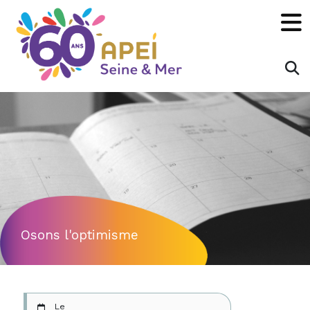
Panneau de gestion des cookies
×
Rechecher :
OK
Osons l'optimisme
Le