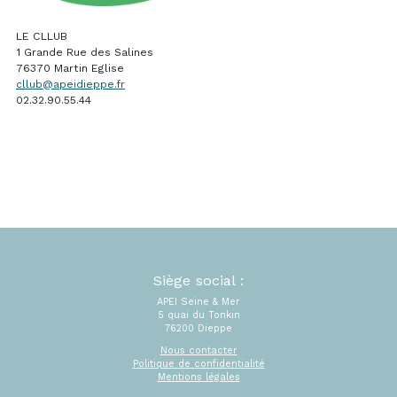
LE CLLUB
1 Grande Rue des Salines
76370 Martin Eglise
cllub@apeidieppe.fr
02.32.90.55.44
Siège social :
APEI Seine & Mer
5 quai du Tonkin
76200 Dieppe
Nous contacter
Politique de confidentialité
Mentions légales