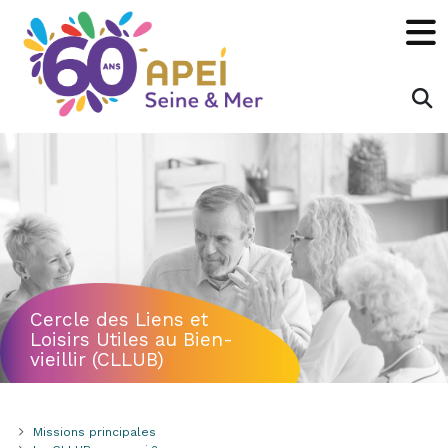
Panneau de gestion des cookies
×
Rechecher :
OK
Cercle des Liens et
Loisirs Utiles au Bien-
vieillir (CLLUB)
Missions principales