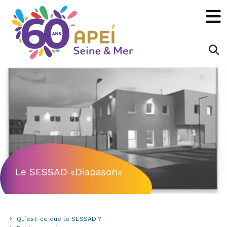
Panneau de gestion des cookies
×
Rechecher :
OK
Le SESSAD «Diapason»
Qu’est-ce que le SESSAD ?