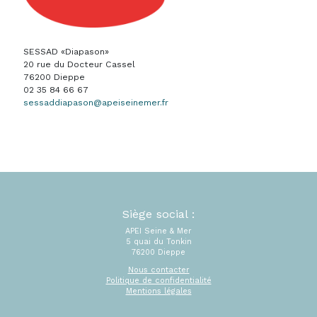
SESSAD «Diapason»
20 rue du Docteur Cassel
76200 Dieppe
02 35 84 66 67
sessaddiapason@apeiseinemer.fr
Siège social :
APEI Seine & Mer
5 quai du Tonkin
76200 Dieppe
Nous contacter
Politique de confidentialité
Mentions légales