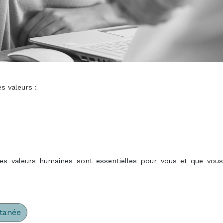
La Pla
Territo
Numérisation et destruction
La Pla
archives
Territo
L’habita
LE CLL
s valeurs :
 les valeurs humaines sont essentielles pour vous et que vous
ntanée