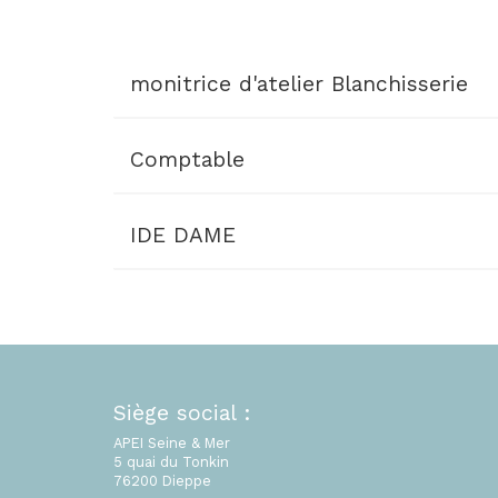
monitrice d'atelier Blanchisserie
Comptable
Documents à télécharger
OFFRE-D-EMPLOI-MONITRICE-D-ATELIE
IDE DAME
Documents à télécharger
OFFRE-D-EMPLOI-comptable.pdf
Je souhaite postuler
Documents à télécharger
OFFRE-D-EMPLOI-INFIRMIER-pole-enfance
Je souhaite postuler
Siège social :
APEI Seine & Mer
Je souhaite postuler
5 quai du Tonkin
76200 Dieppe