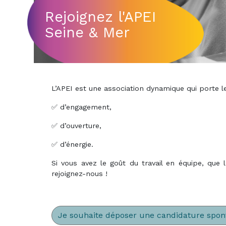
Rejoignez l'APEI
Maintenance et hygiène des
Seine & Mer
locaux
L'Art Café
L’APEI est une association dynamique qui porte le
✅ d’engagement,
✅ d’ouverture,
✅ d’énergie.
Si vous avez le goût du travail en équipe, que
rejoignez-nous !
Je souhaite déposer une candidature spo