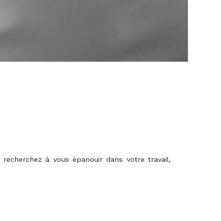
teforme
riale de Services
teforme
riale de Répit
t Inclusif
UB
 recherchez à vous épanouir dans votre travail,