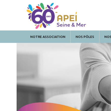
Panneau de gestion des cookies
NOTRE ASSOCIATION
NOS PÔLES
NOS
Nos services
Repasserie – Pressing
LE PÔLE ENFANCE-
LE PÔLE ATELIER
JEUNESSE
D'ETRAN
Entretien d'espaces verts
(Particuliers)
IME Chateau Blanc
ESAT Les Ateliers d’E
Présentation
SESSAD «Diapason»
Garage de réparation mécanique
Equipe Mobile Handicap
ASE
Prestations de services APEA