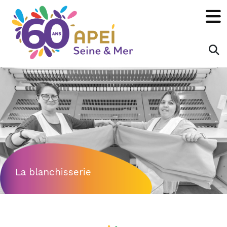
Panneau de gestion des cookies
×
Rechecher :
OK
La blanchisserie