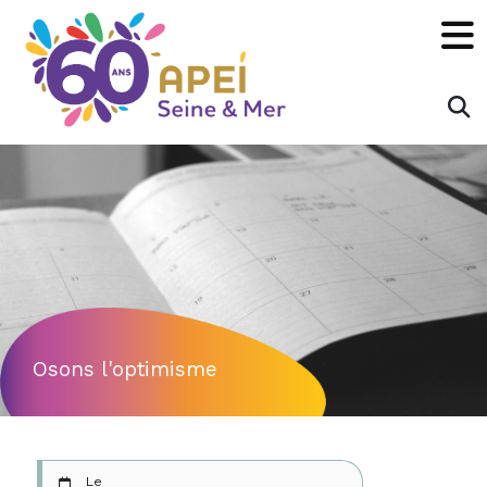
Panneau de gestion des cookies
×
Rechecher :
OK
Osons l'optimisme
Le