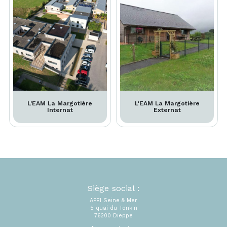
L'EAM La Margotière
L'EAM La Margotière
Internat
Externat
Siège social :
APEI Seine & Mer
5 quai du Tonkin
76200 Dieppe