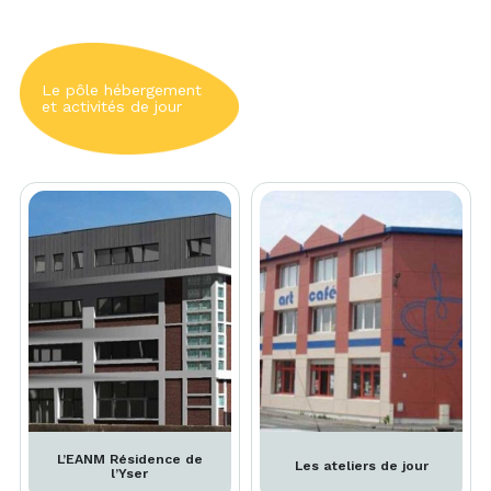
Le pôle hébergement
et activités de jour
L’EANM Résidence de
Les ateliers de jour
l’Yser