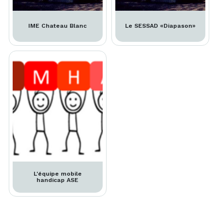
IME Chateau Blanc
Le SESSAD «Diapason»
L'équipe mobile
handicap ASE